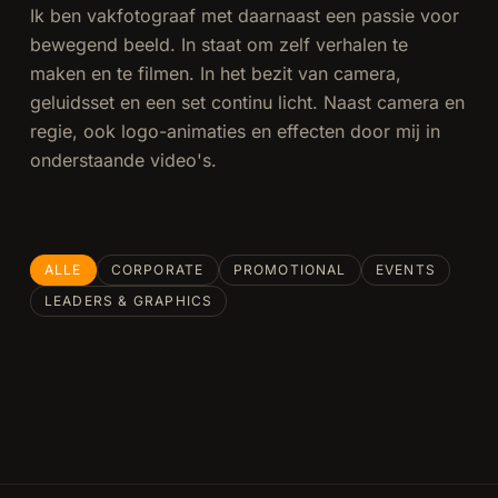
Ik ben vakfotograaf met daarnaast een passie voor
bewegend beeld. In staat om zelf verhalen te
maken en te filmen. In het bezit van camera,
geluidsset en een set continu licht. Naast camera en
regie, ook logo-animaties en effecten door mij in
onderstaande video's.
ALLE
CORPORATE
PROMOTIONAL
EVENTS
UvA
TKB
UvA:
Technology
LEADERS & GRAPHICS
1:10
1:55
InnQ
Vermeulen
Medik8
Kerst
Blue Foot
0:50
SKC
8:21
EU Law
Governance
0:30
0:45
intro
Groep
0:07
4:26
Prom
Recap
Membranes
leader
Bedrijfsuitje