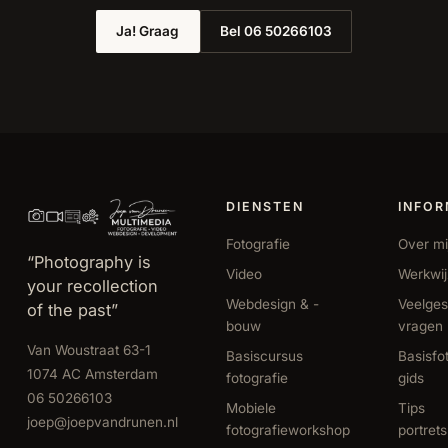
Ja! Graag
Bel 06 50266103
DIENSTEN
INFOR
Fotografie
Over mi
“Photography is
Video
Werkwi
your recollection
Webdesign & -
Veelges
of the past”
bouw
vragen
Van Woustraat 63-1
Basiscursus
Basisfo
1074 AC Amsterdam
fotografie
gids
06 50266103
Mobiele
Tips
joep@joepvandrunen.nl
fotografieworkshop
portret