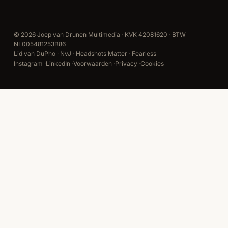
© 2026 Joep van Drunen Multimedia · KVK 42081620 · BTW
NL005481253B86
Lid van DuPho · NvJ · Headshots Matter · Fearless
Instagram
·
LinkedIn
·
Voorwaarden
·
Privacy
·
Cookies