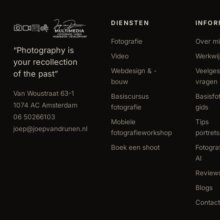
DIENSTEN
INFOR
Fotografie
Over mi
“Photography is
Video
Werkwi
your recollection
Webdesign & -
Veelges
of the past”
bouw
vragen
Van Woustraat 63-1
Basiscursus
Basisfo
1074 AC Amsterdam
fotografie
gids
06 50266103
Mobiele
Tips
joep@joepvandrunen.nl
fotografieworkshop
portret
Boek een shoot
Fotogra
AI
Review
Blogs
Contact