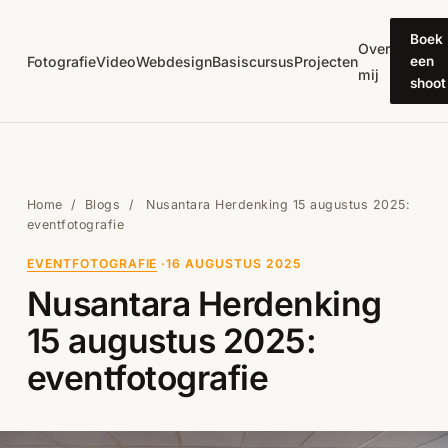
Direct naar inhoud
Boek
Over
Fotografie
Video
Webdesign
Basiscursus
Projecten
een
mij
shoot
Home
/
Blogs
/
Nusantara Herdenking 15 augustus 2025:
eventfotografie
EVENTFOTOGRAFIE
·
16 AUGUSTUS 2025
Nusantara Herdenking
15 augustus 2025:
eventfotografie