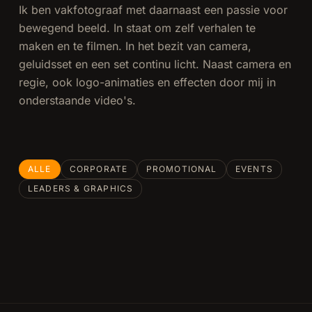
Ik ben vakfotograaf met daarnaast een passie voor
bewegend beeld. In staat om zelf verhalen te
maken en te filmen. In het bezit van camera,
geluidsset en een set continu licht. Naast camera en
regie, ook logo-animaties en effecten door mij in
onderstaande video's.
ALLE
CORPORATE
PROMOTIONAL
EVENTS
UvA
TKB
UvA:
Technology
LEADERS & GRAPHICS
1:10
1:55
InnQ
Vermeulen
Medik8
Kerst
Blue Foot
0:50
SKC
8:21
EU Law
Governance
0:30
0:45
intro
Groep
0:07
4:26
Prom
Recap
Membranes
leader
Bedrijfsuitje