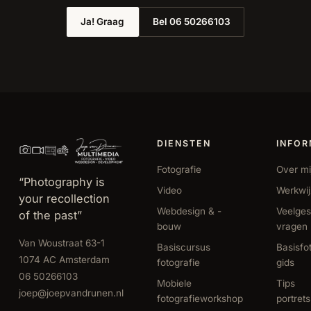
Ja! Graag
Bel 06 50266103
DIENSTEN
INFOR
Fotografie
Over mi
“Photography is
Video
Werkwi
your recollection
Webdesign & -
Veelges
of the past”
bouw
vragen
Van Woustraat 63-1
Basiscursus
Basisfo
1074 AC Amsterdam
fotografie
gids
06 50266103
Mobiele
Tips
joep@joepvandrunen.nl
fotografieworkshop
portret