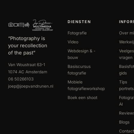
DIENSTEN
INFOR
Fotografie
Over mi
“Photography is
Video
Werkwi
your recollection
Webdesign & -
Veelges
of the past”
bouw
vragen
Van Woustraat 63-1
Basiscursus
Basisfo
1074 AC Amsterdam
fotografie
gids
06 50266103
Mobiele
Tips
joep@joepvandrunen.nl
fotografieworkshop
portret
Boek een shoot
Fotogra
AI
Review
Blogs
Contact