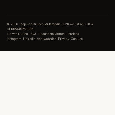
© 2026 Joep van Drunen Multimedia · KVK 42081620 · BTW
NL005481253B86
Lid van DuPho · NvJ · Headshots Matter · Fearless
Instagram
·
LinkedIn
·
Voorwaarden
·
Privacy
·
Cookies