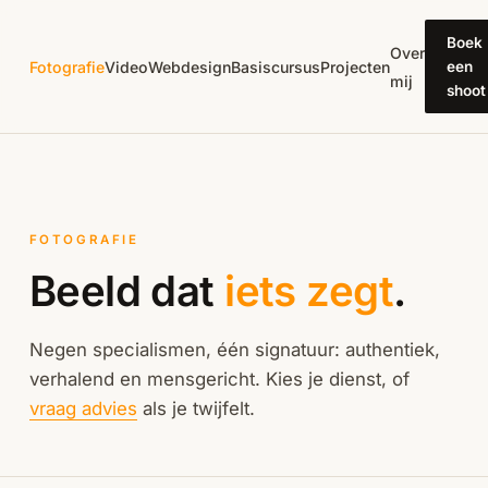
Direct naar inhoud
Boek
Over
Fotografie
Video
Webdesign
Basiscursus
Projecten
een
mij
shoot
FOTOGRAFIE
Beeld dat
iets zegt
.
Negen specialismen, één signatuur: authentiek,
verhalend en mensgericht. Kies je dienst, of
vraag advies
als je twijfelt.