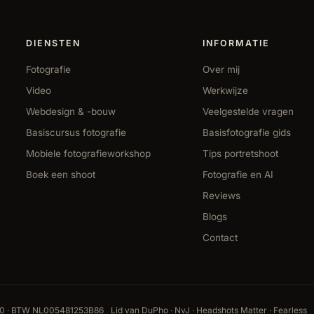
DIENSTEN
INFORMATIE
Fotografie
Over mij
Video
Werkwijze
Webdesign & -bouw
Veelgestelde vragen
Basiscursus fotografie
Basisfotografie gids
Mobiele fotografieworkshop
Tips portretshoot
Boek een shoot
Fotografie en AI
Reviews
Blogs
Contact
20 · BTW NL005481253B86
Lid van DuPho · NvJ · Headshots Matter · Fearless