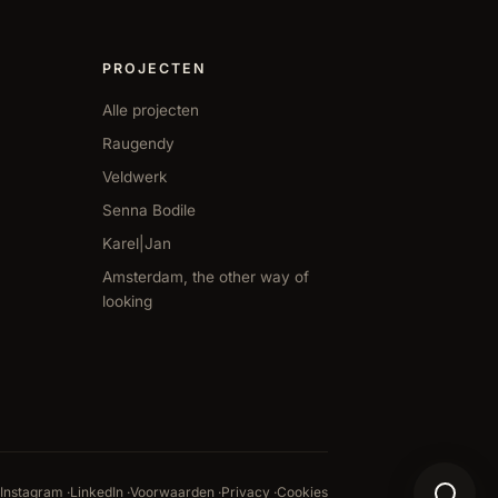
PROJECTEN
Alle projecten
Raugendy
Veldwerk
Senna Bodile
Karel|Jan
Amsterdam, the other way of
looking
Contactoptie
Instagram
·
LinkedIn
·
Voorwaarden
·
Privacy
·
Cookies