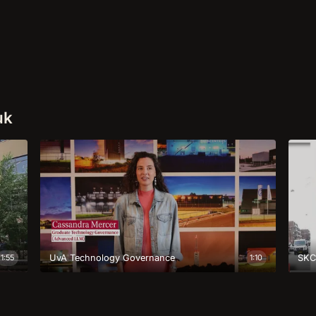
uk
1:55
UvA Technology Governance
1:10
SKC