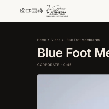
Direct naar inhoud
Home
/
Video
/
Blue Foot Membranes
Blue Foot 
CORPORATE · 0:45