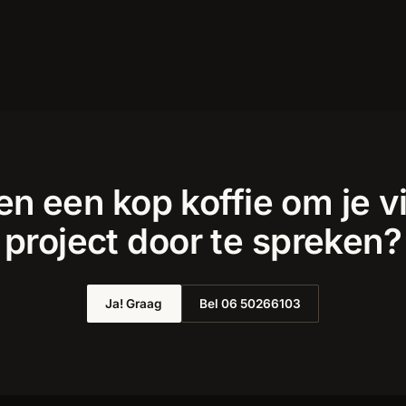
n een kop koffie om je v
project door te spreken?
Ja! Graag
Bel 06 50266103