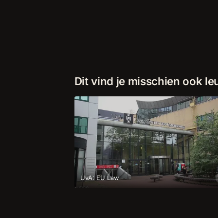
Dit vind je misschien ook le
UvA: EU Law