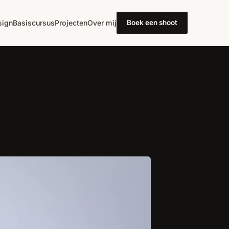
ign
Basiscursus
Projecten
Over mij
Boek een shoot