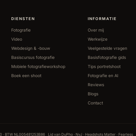
DIENSTEN
INFORMATIE
Fotografie
Over mij
Video
Werkwijze
Webdesign & -bouw
Veelgestelde vragen
Basiscursus fotografie
Basisfotografie gids
Mobiele fotografieworkshop
Tips portretshoot
Boek een shoot
Fotografie en AI
Reviews
Blogs
Contact
20 · BTW NL005481253B86
Lid van DuPho · NvJ · Headshots Matter · Fearless