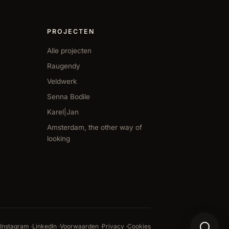
PROJECTEN
Alle projecten
Raugendy
Veldwerk
Senna Bodile
Karel|Jan
Amsterdam, the other way of
looking
Contactoptie
Instagram
·
LinkedIn
·
Voorwaarden
·
Privacy
·
Cookies