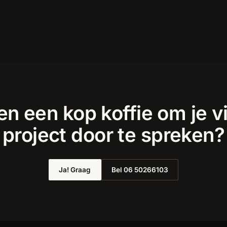
n een kop koffie om je v
project door te spreken?
Ja! Graag
Bel 06 50266103