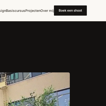
ign
Basiscursus
Projecten
Over mij
Boek een shoot