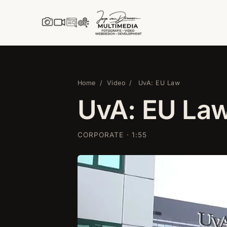
Direct naar inhoud
Home
/
Video
/
UvA: EU Law
UvA: EU La
CORPORATE · 1:55