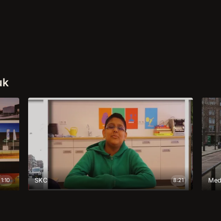
uk
1:10
SKC
8:21
Med