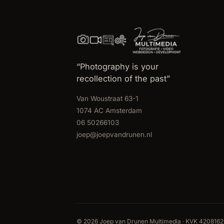
“Photography is your
recollection of the past”
Van Woustraat 63-1
1074 AC Amsterdam
06 50266103
joep@joepvandrunen.nl
© 2026 Joep van Drunen Multimedia · KVK 420816