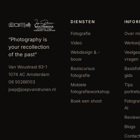
DIENSTEN
INFOR
Fotografie
Over mi
“Photography is
Video
Werkwi
your recollection
Webdesign & -
Veelges
of the past”
bouw
vragen
Van Woustraat 63-1
Basiscursus
Basisfo
1074 AC Amsterdam
fotografie
gids
06 50266103
Mobiele
Tips
joep@joepvandrunen.nl
fotografieworkshop
portret
Boek een shoot
Fotogra
AI
Review
Blogs
Contact