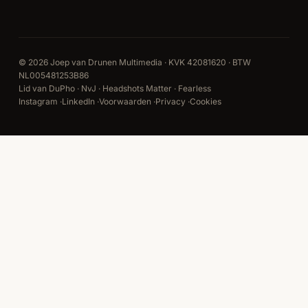
© 2026 Joep van Drunen Multimedia · KVK 42081620 · BTW
NL005481253B86
Lid van DuPho · NvJ · Headshots Matter · Fearless
Instagram
·
LinkedIn
·
Voorwaarden
·
Privacy
·
Cookies