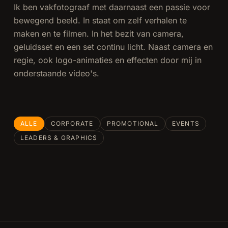
Ik ben vakfotograaf met daarnaast een passie voor
bewegend beeld. In staat om zelf verhalen te
maken en te filmen. In het bezit van camera,
geluidsset en een set continu licht. Naast camera en
regie, ook logo-animaties en effecten door mij in
onderstaande video's.
ALLE
CORPORATE
PROMOTIONAL
EVENTS
UvA
TKB
UvA:
Technology
LEADERS & GRAPHICS
1:10
1:55
InnQ
Vermeulen
Medik8
Kerst
Blue Foot
0:50
SKC
8:21
EU Law
Governance
0:30
0:45
intro
Groep
0:07
4:26
Prom
Recap
Membranes
leader
Bedrijfsuitje