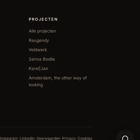
PROJECTEN
Alle projecten
Raugendy
Veldwerk
Senna Bodile
Karel|Jan
Amsterdam, the other way of
looking
Contactoptie
Instagram
·
LinkedIn
·
Voorwaarden
·
Privacy
·
Cookies