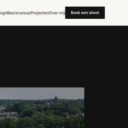
ign
Basiscursus
Projecten
Over mij
Boek een shoot