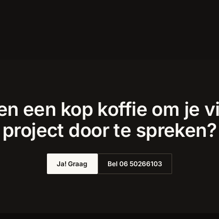
n een kop koffie om je v
project door te spreken?
Ja! Graag
Bel 06 50266103