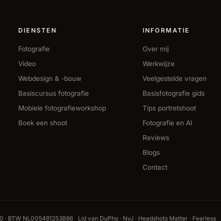
DIENSTEN
INFORMATIE
Fotografie
Over mij
Video
Werkwijze
Webdesign & -bouw
Veelgestelde vragen
Basiscursus fotografie
Basisfotografie gids
Mobiele fotografieworkshop
Tips portretshoot
Boek een shoot
Fotografie en AI
Reviews
Blogs
Contact
20 · BTW NL005481253B86
Lid van DuPho · NvJ · Headshots Matter · Fearless