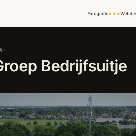
Fotografie
Video
Webdes
tje
oep Bedrijfsuitje