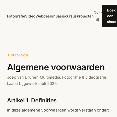
Direct naar inhoud
Boek
Over
Fotografie
Video
Webdesign
Basiscursus
Projecten
een
mij
shoot
JURIDISCH
Algemene voorwaarden
Joep van Drunen Multimedia, Fotografie & videografie.
Laatst bijgewerkt: juli 2026.
Artikel 1. Definities
In deze algemene voorwaarden wordt verstaan onder: